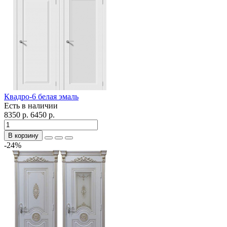
Квадро-6 белая эмаль
Есть в наличии
8350 р.
6450 р.
В корзину
-24%